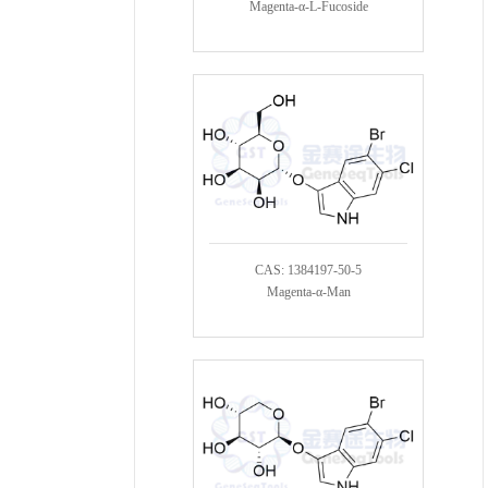
Magenta-α-L-Fucoside
CAS: 1384197-50-5
Magenta-α-Man