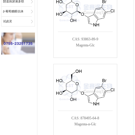
阴道病尿液多联
检底物
β-葡萄糖醛抗体
偶联物连接子
试卤灵
CAS: 93863-89-9
Magenta-Glc
CAS: 878495-64-8
Magenta-α-Glc