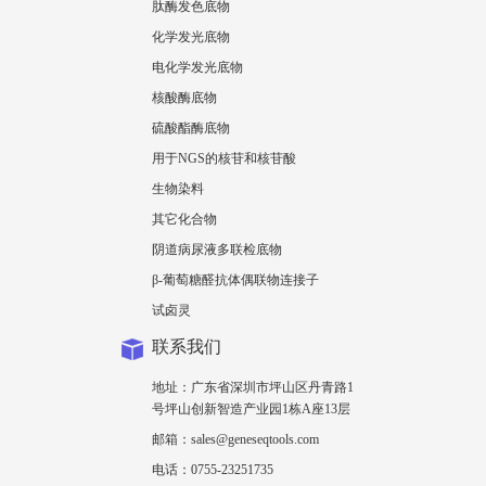
肽酶发色底物
化学发光底物
电化学发光底物
核酸酶底物
硫酸酯酶底物
用于NGS的核苷和核苷酸
生物染料
其它化合物
阴道病尿液多联检底物
β-葡萄糖醛抗体偶联物连接子
试卤灵
联系我们
地址：广东省深圳市坪山区丹青路1
号坪山创新智造产业园1栋A座13层
邮箱：sales@geneseqtools.com
电话：0755-23251735