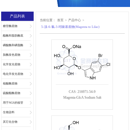
产品列表
当前位置：
首页
>
产品中心
>
糖苷酶底物
5-溴-6-氯-3-吲哚基底物(Magenta to Lilac)
酯酶和脂肪酶底
物
磷酸酶和磷脂酶
底物
肽酶发色底物
化学发光底物
电化学发光底物
核酸酶底物
CAS: 216971-54-9
硫酸酯酶底物
Magenta-GlcA Sodium Salt
用于NGS的核苷
和核苷酸
生物染料
其它化合物