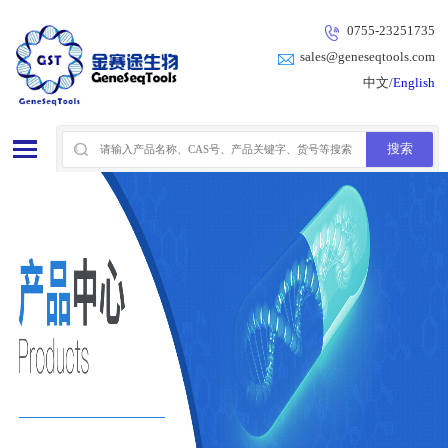
0755-23251735
sales@geneseqtools.com
中文/
English