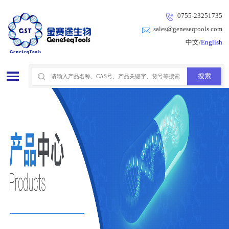
0755-23251735
sales@geneseqtools.com
中文/
English