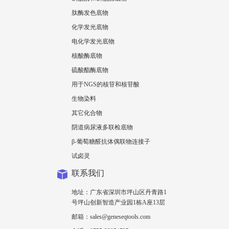
肽酶发色底物
化学发光底物
电化学发光底物
核酸酶底物
硫酸酯酶底物
用于NGS的核苷和核苷酸
生物染料
其它化合物
阴道病尿液多联检底物
β-葡萄糖醛抗体偶联物连接子
试卤灵
联系我们
地址：广东省深圳市坪山区丹青路1
号坪山创新智造产业园1栋A座13层
邮箱：sales@geneseqtools.com