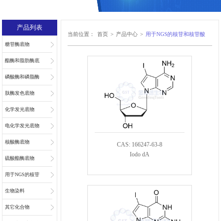
产品列表
当前位置：
首页
>
产品中心
>
用于NGS的核苷和核苷酸
糖苷酶底物
酯酶和脂肪酶底
物
磷酸酶和磷脂酶
底物
肽酶发色底物
化学发光底物
电化学发光底物
核酸酶底物
CAS: 166247-63-8
Iodo dA
硫酸酯酶底物
用于NGS的核苷
和核苷酸
生物染料
其它化合物