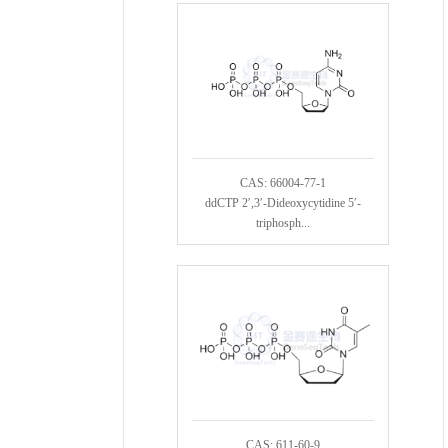
CAS: 66004-77-1
ddCTP 2′,3′-Dideoxycytidine 5′-
triphosph...
CAS: 611-60-9