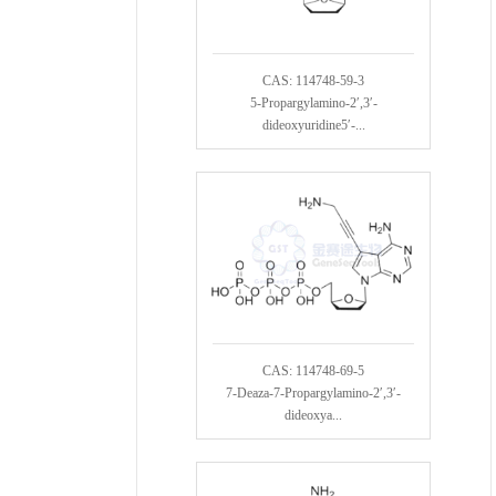
CAS: 114748-59-3
5-Propargylamino-2′,3′-
dideoxyuridine5′-...
CAS: 114748-69-5
7-Deaza-7-Propargylamino-2′,3′-
dideoxya...