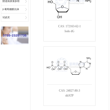
阴道病尿液多联
检底物
β-葡萄糖醛抗体
偶联物连接子
试卤灵
CAS: 172163-62-1
Iodo dG
CAS: 24027-80-3
ddATP