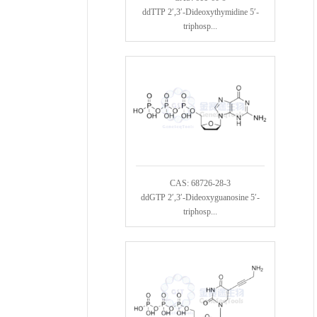
ddTTP 2′,3′-Dideoxythymidine 5′-
triphosp...
CAS: 68726-28-3
ddGTP 2′,3′-Dideoxyguanosine 5′-
triphosp...