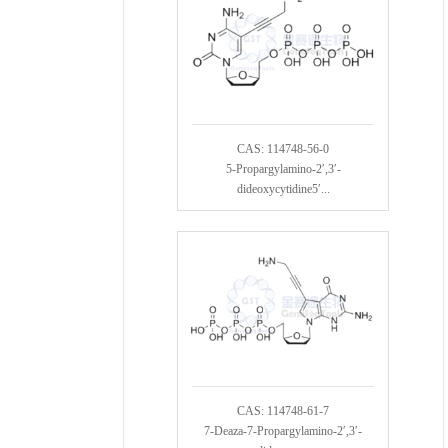
CAS: 114748-56-0
5-Propargylamino-2′,3′-
dideoxycytidine5′...
CAS: 114748-61-7
7-Deaza-7-Propargylamino-2′,3′-