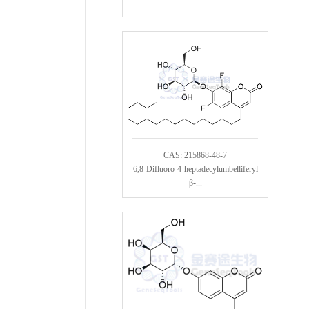
CAS: 215868-48-7
6,8-Difluoro-4-heptadecylumbelliferyl
β-...