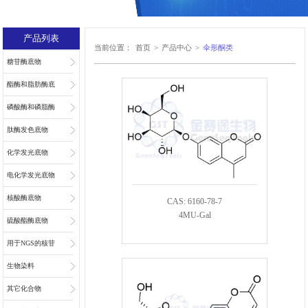
产品列表
当前位置：
首页
>
产品中心
>
伞形酮类
糖苷酶底物
酯酶和脂肪酶底
物
磷酸酶和磷脂酶
底物
肽酶发色底物
化学发光底物
电化学发光底物
核酸酶底物
CAS: 6160-78-7
4MU-Gal
硫酸酯酶底物
用于NGS的核苷
和核苷酸
生物染料
其它化合物