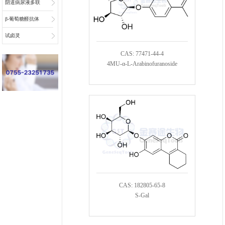
阴道病尿液多联
检底物
β-葡萄糖醛抗体
偶联物连接子
试卤灵
CAS: 77471-44-4
4MU-α-L-Arabinofuranoside
CAS: 182805-65-8
S-Gal