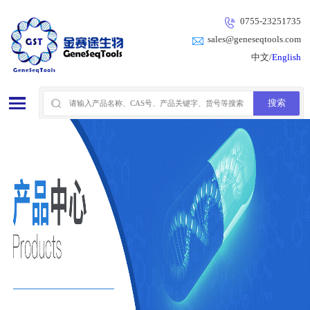
0755-23251735
sales@geneseqtools.com
中文/
English