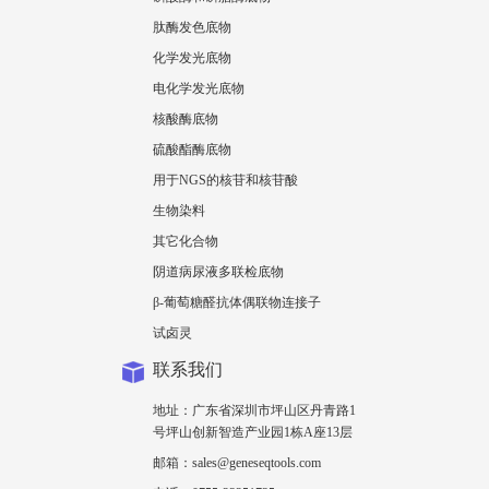
肽酶发色底物
化学发光底物
电化学发光底物
核酸酶底物
硫酸酯酶底物
用于NGS的核苷和核苷酸
生物染料
其它化合物
阴道病尿液多联检底物
β-葡萄糖醛抗体偶联物连接子
试卤灵
联系我们
地址：广东省深圳市坪山区丹青路1
号坪山创新智造产业园1栋A座13层
邮箱：sales@geneseqtools.com