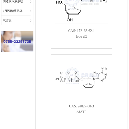
阴道病尿液多联
检底物
β-葡萄糖醛抗体
偶联物连接子
试卤灵
CAS: 172163-62-1
Iodo dG
CAS: 24027-80-3
ddATP