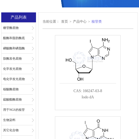
产品列表
当前位置：
首页
>
产品中心
>
核苷类
糖苷酶底物
酯酶和脂肪酶底
物
磷酸酶和磷脂酶
底物
肽酶发色底物
化学发光底物
电化学发光底物
核酸酶底物
CAS: 166247-63-8
Iodo dA
硫酸酯酶底物
用于NGS的核苷
和核苷酸
生物染料
其它化合物