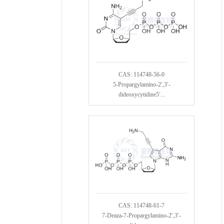
CAS: 114748-56-0
5-Propargylamino-2′,3′-
dideoxycytidine5′...
CAS: 114748-61-7
7-Deaza-7-Propargylamino-2′,3′-