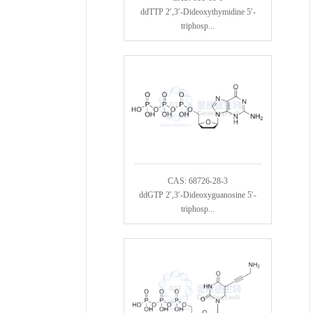
ddTTP 2′,3′-Dideoxythymidine 5′-
triphosp...
CAS: 68726-28-3
ddGTP 2′,3′-Dideoxyguanosine 5′-
triphosp...