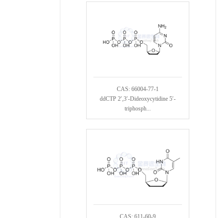
CAS: 66004-77-1
ddCTP 2′,3′-Dideoxycytidine 5′-
triphosph...
CAS: 611-60-9