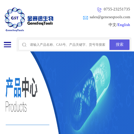
0755-23251735
sales@geneseqtools.com
中文/
English