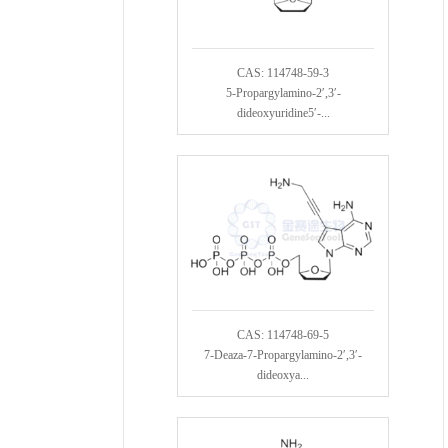
CAS: 114748-59-3
5-Propargylamino-2′,3′-
dideoxyuridine5′-...
CAS: 114748-69-5
7-Deaza-7-Propargylamino-2′,3′-
dideoxya...