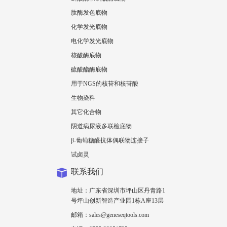
肽酶发色底物
化学发光底物
电化学发光底物
核酸酶底物
硫酸酯酶底物
用于NGS的核苷和核苷酸
生物染料
其它化合物
阴道病尿液多联检底物
β-葡萄糖醛抗体偶联物连接子
试卤灵
联系我们
地址：广东省深圳市坪山区丹青路1
号坪山创新智造产业园1栋A座13层
邮箱：sales@geneseqtools.com